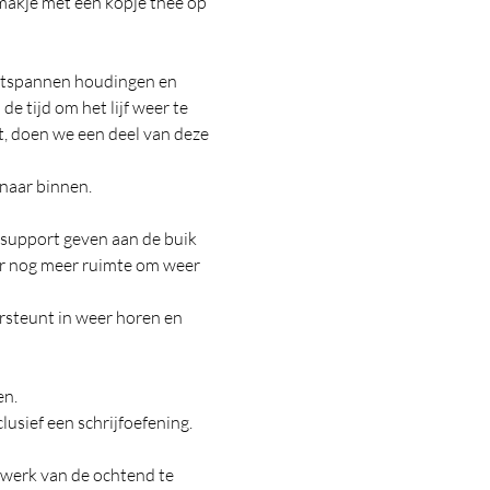
makje met een kopje thee op 
ontspannen houdingen en 
 tijd om het lijf weer te 
t, doen we een deel van deze 
 naar binnen.
 support geven aan de buik 
er nog meer ruimte om weer 
ersteunt in weer horen en 
en.
lusief een schrijfoefening.
 werk van de ochtend te 