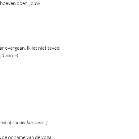
e hoeven doen, jouw 
 overgaan. Ik let niet teveel 
d aan :-)
met of zonder blessures :)
us de opname van de yoga 