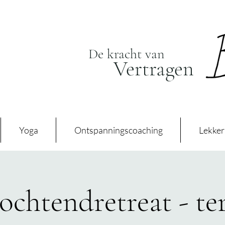
De kracht van
Vertragen
Yoga
Ontspanningscoaching
Lekker 
chtendretreat - te