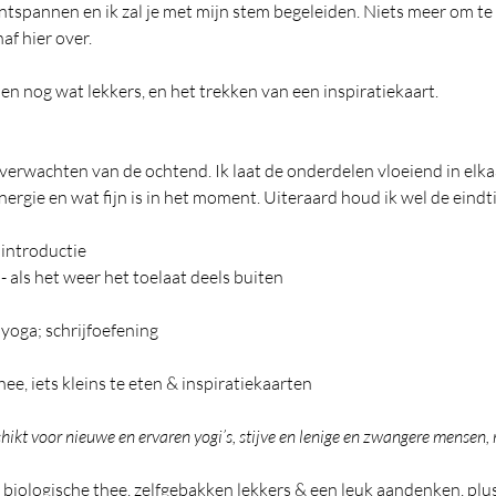
n ontspannen en ik zal je met mijn stem begeleiden. Niets meer om t
f hier over.
n nog wat lekkers, en het trekken van een inspiratiekaart. 
verwachten van de ochtend. Ik laat de onderdelen vloeiend in elkaar
ergie en wat fijn is in het moment. Uiteraard houd ik wel de eindtij
introductie
 als het weer het toelaat deels buiten
yoga; schrijfoefening
e, iets kleins te eten & inspiratiekaarten
hikt voor nieuwe en ervaren yogi’s, stijve en lenige en zwangere mensen, 
t biologische thee, zelfgebakken lekkers & een leuk aandenken, pl