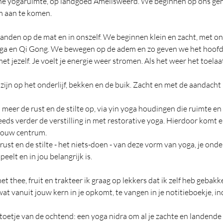
ijne yogaruimte, op landgoed Amelisweerd. We beginnen op ons ge
om aan te komen.
anden op de mat en in onszelf. We beginnen klein en zacht, met 
ga en Qi Gong. We bewegen op de adem en zo geven we het hoofd de
t jezelf. Je voelt je energie weer stromen. Als het weer het toelaa
zijn op het onderlijf, bekken en de buik. Zacht en met de aandacht
meer de rust en de stilte op, via yin yoga houdingen die ruimte en
eds verder de verstilling in met restorative yoga. Hierdoor komt 
jouw centrum.
 rust en de stilte - het niets-doen - van deze vorm van yoga, je ond
eelt en in jou belangrijk is.
t thee, fruit en trakteer ik graag op lekkers dat ik zelf heb gebakk
at vanuit jouw kern in je opkomt, te vangen in je notitieboekje, inc
 toetje van de ochtend: een yoga nidra om al je zachte en landende