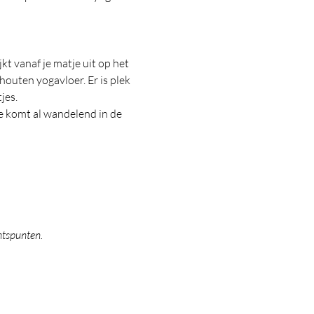
t vanaf je matje uit op het 
outen yogavloer. Er is plek 
jes.
je komt al wandelend in de 
htspunten.