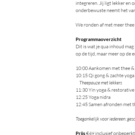
integreren. Jij ligt lekker e
onderbewuste neemt het vana
We ronden af met meer thee e
Programmaoverzicht
Dit is wat je qua inhoud mag 
op de tijd, maar meer op de en
10:00 Aankomen met thee & 
10:15 Qi gong & zachte yoga -
 Theepauze met lekkers
11:30 Yin yoga & restorative 
12:25 Yoga nidra
12:45 Samen afronden met the
Toegankelijk voor iedereen: gesc
Prijs
 €49 inclusief onbeperk