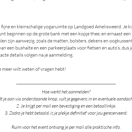
fijne en kleinschalige yogaruimte op Landgoed Amelisweerd. Je kijk
unt beginnen op de grote bank met een kopje thee, en ernaast een h
alen zijn aanwezig, zoals de matten, bolsters, dekens en oogkussent
van een bushalte en een parkeerplaats voor fietsen en auto’s, dus 
acte details volgen na je aanmelding.
je meer wilt weten of vragen hebt!
Hoe werkt het aanmelden?
dt je aan via onderstaande knop, vult je gegevens in en eventuele aandac
2. Je krijgt per mail een bevestiging en een betaallinkje.
3. Zodra je hebt betaald, is je plekje definitief voor jou gereserveerd.
Ruim voor het event ontvang je per mail alle praktische info.