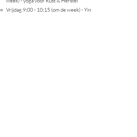
week) - yoga voor Rust & Herstel
Vrijdag
9:00 - 10:15 (om de week) - Yin
yoga &
10:30 - 11:45 (om de week) - Slow
flow
Daarnaast geef ik regelmatig
workshops & XL lessen en val ik
regelmatig in bij bovenstaande studio
en bij:
De Orbit
in Zeist/Odijk
Beter in Balans
op landgoed
Amelisweerd
De Flow Studio
in Leidscherijn Utrecht
Base for Stability
in Lombok & Tuinwijk