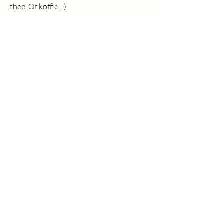
thee. Of koffie :-)
Neem gerust contact op,
voor concrete vragen en
behoeftes, maar ook om te
sparren.
Ik denk en voel graag me je
mee!
Voornaam
Achternaam