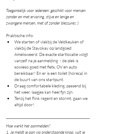
Toegankelijk voor iedereen: geschikt voor mensen 
zonder en met ervaring, stijve en lenige en 
zwangere mensen, met of zonder blessures :)
Praktische info:
We starten of vlakbij de Veldkeuken of 
vlakbij de Stayokay op landgoed 
Amelisweerd. De exacte startlocatie volgt 
vanzelf na je aanmelding  - de plek is 
sowieso goed met fiets, OV en auto 
bereikbaar! En er is een toilet (horeca) in 
de buurt van ons startpunt.
Draag comfortabele kleding, passend bij 
het weer, laagjes kan heel fijn zijn.
Tenzij het flink regent en stormt, gaan we 
altijd door!
Hoe werkt het aanmelden?
1. Je meldt je aan via onderstaande knop, vult je 