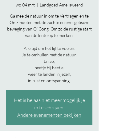
wo 04 mrt
  |  
Landgoed Amelisweerd
Ga mee de natuur in om te Vertragen en te
Ont-moeten met de zachte en energetische
beweging van Qi Gong. Om zo de rustige start
van de lente op te merken.
Alle tijd om het lijf te voelen.
Je te omhullen met de natuur.
En zo,
beetje bij beetje,
weer te landen in jezelf,
in rust en ontspanning.
Het is helaas niet meer mogelijk je
in te schrijven.
Andere evenementen bekijken