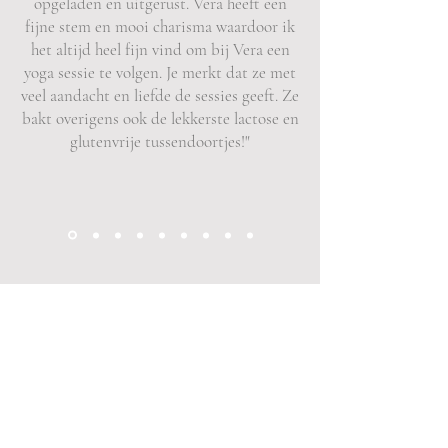
opgeladen en uitgerust. Vera heeft een
fijne stem en mooi charisma waardoor ik
het altijd heel fijn vind om bij Vera een
yoga sessie te volgen. Je merkt dat ze met
veel aandacht en liefde de sessies geeft. Ze
bakt overigens ook de lekkerste lactose en
glutenvrije tussendoortjes!"
Upcoming Events