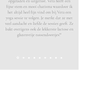
opgeladen en uitgerust. Vera heeft een
fijne stem en mooi charisma waardoor ik
het altijd heel fijn vind om bij Vera een
yoga sessie te volgen. Je merkt dat ze met
veel aandacht en liefde de sessies geeft. Ze
bakt overigens ook de lekkerste lactose en
glutenvrije tussendoortjes!"
Upcoming Events