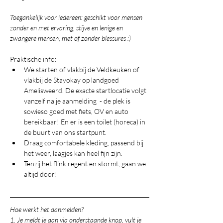
Toegankelijk voor iedereen: geschikt voor mensen 
zonder en met ervaring, stijve en lenige en 
zwangere mensen, met of zonder blessures :)
Praktische info:
We starten of vlakbij de Veldkeuken of 
vlakbij de Stayokay op landgoed 
Amelisweerd. De exacte startlocatie volgt 
vanzelf na je aanmelding  - de plek is 
sowieso goed met fiets, OV en auto 
bereikbaar! En er is een toilet (horeca) in 
de buurt van ons startpunt.
Draag comfortabele kleding, passend bij 
het weer, laagjes kan heel fijn zijn.
Tenzij het flink regent en stormt, gaan we 
altijd door!
Hoe werkt het aanmelden?
1. Je meldt je aan via onderstaande knop, vult je 