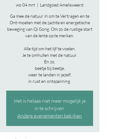
wo 04 mrt
  |  
Landgoed Amelisweerd
Ga mee de natuur in om te Vertragen en te
Ont-moeten met de zachte en energetische
beweging van Qi Gong. Om zo de rustige start
van de lente op te merken.
Alle tijd om het lijf te voelen.
Je te omhullen met de natuur.
En zo,
beetje bij beetje,
weer te landen in jezelf,
in rust en ontspanning.
Het is helaas niet meer mogelijk je
in te schrijven.
Andere evenementen bekijken