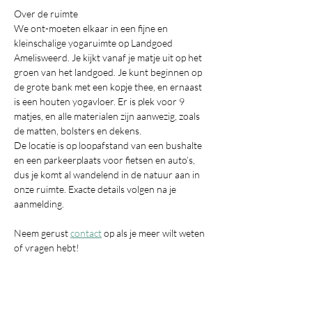
Over de ruimte
We ont-moeten elkaar in een fijne en 
kleinschalige yogaruimte op Landgoed 
Amelisweerd. Je kijkt vanaf je matje uit op het 
groen van het landgoed. Je kunt beginnen op 
de grote bank met een kopje thee, en ernaast 
is een houten yogavloer. Er is plek voor 9 
matjes, en alle materialen zijn aanwezig, zoals 
de matten, bolsters en dekens.
De locatie is op loopafstand van een bushalte 
en een parkeerplaats voor fietsen en auto’s, 
dus je komt al wandelend in de natuur aan in 
onze ruimte. Exacte details volgen na je 
aanmelding.
Neem gerust 
contact
 op als je meer wilt weten 
of vragen hebt!