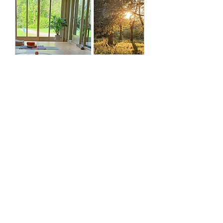
Meerdere datums
Zachte zomeravond
yogaspecial met Qi
Gong, yin & restorative
yoga
vr 28 aug