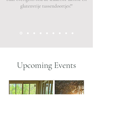
glutenvrije tussendoortjes!"
Upcoming Events