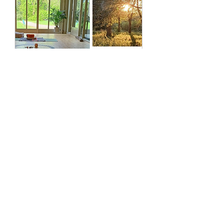
Meerdere datums
Zachte zomeravond
yogaspecial met Qi
Gong, yin & restorative
yoga
vr 28 aug
Meer info